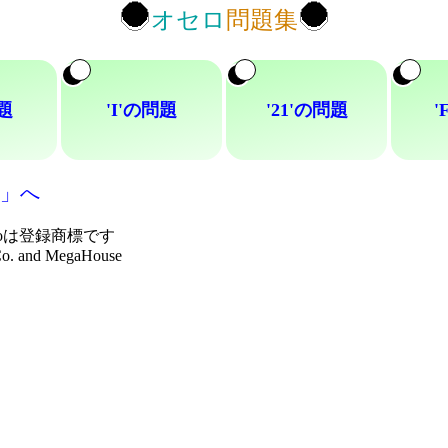
オセロ
問題集
問題
'I'の問題
'21'の問題
'
」へ