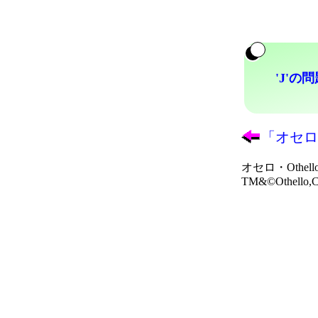
'J'の
「オセロ