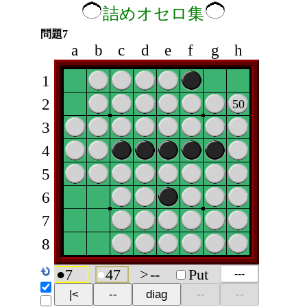
詰めオセロ集
問題7