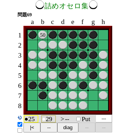
詰めオセロ集
問題69